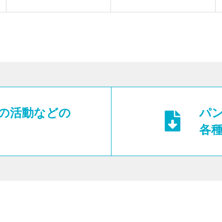
の「職場」の見つけ方
の活動などの
パ
各