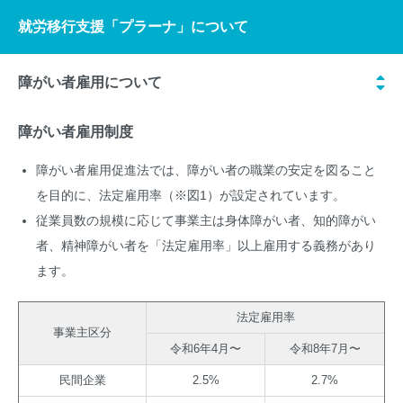
就労移行支援「プラーナ」について
就労移行支援「プラーナ」について
サービス概要
就労移行支援とは
障がい者雇用について
ご利用方法
就労移行支援「プラーナ」とは
このサービスについて
障がい者雇用制度
障がい者雇用促進法では、障がい者の職業の安定を図ること
施設情報
障がい者雇用について
支援内容
ご利用者について
を目的に、法定雇用率（※図1）が設定されています。
従業員数の規模に応じて事業主は身体障がい者、知的障がい
採用情報
就労実績
ご利用の流れ
者、精神障がい者を「法定雇用率」以上雇用する義務があり
ます。
よくあるご質問
ご利用状況
法定雇用率
ご利用者の声
事業主区分
学生の方へ
令和6年4月〜
令和8年7月〜
ご利用者インタビュー
民間企業
2.5%
2.7%
就職事例