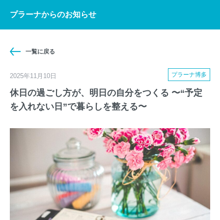
就労移行支援「プラーナ」について
プラーナからのお知らせ
サービス概要
就労移行支援とは
一覧に戻る
ご利用方法
就労移行支援「プラーナ」とは
このサービスについて
プラーナ博多
2025年11月10日
休日の過ごし方が、明日の自分をつくる 〜“予定
施設情報
障がい者雇用について
支援内容
ご利用者について
を入れない日”で暮らしを整える〜
採用情報
就労実績
ご利用の流れ
よくあるご質問
ご利用状況
ご利用者の声
学生の方へ
ご利用者インタビュー
就職事例