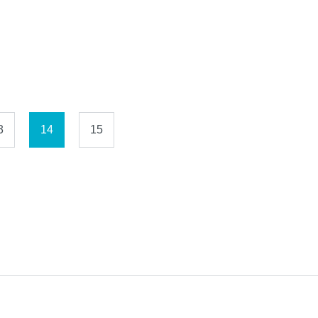
3
14
15